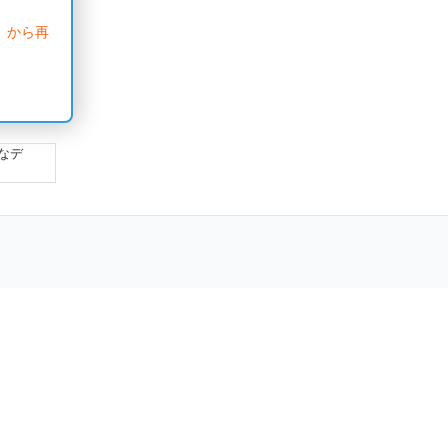
」から再
なデ