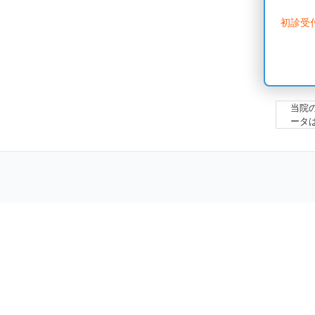
初診受
当院
ータ