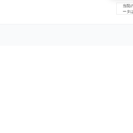
当院
ータ