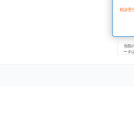
初診受
当院
ータ