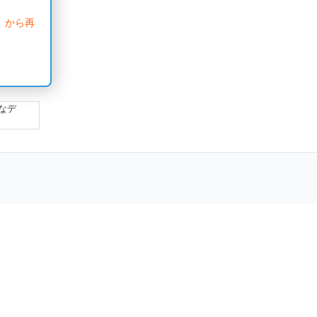
」から再
なデ