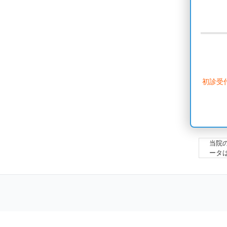
初診受
当院
ータ